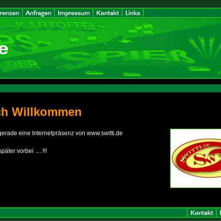
ich Willkommen
 gerade eine Internetpräsenz von www.switti.de
ter vorbei .... !!!